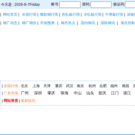
帐号:
密码:
验证码:
今天是 : 2026-8-7Friday
|
网站首页
|
全国行情
|
螺纹钢行情
|
热轧板行情
|
冷轧板行情
|
中厚板行情
|
涂镀
|
钢厂动态
|
钢厂调价
|
市场预测
|
钢市热点
|
国内钢讯
|
国际钢讯
|
项目招标
|
全国行情 :
北京
上海
天津
重庆
武汉
南京
杭州
合肥
福州
南昌
广州
深圳
肇庆
珠海
中山
汕头
韶关
江门
湛江
|
广东市场 :
|
网站资质
|
最新快讯: