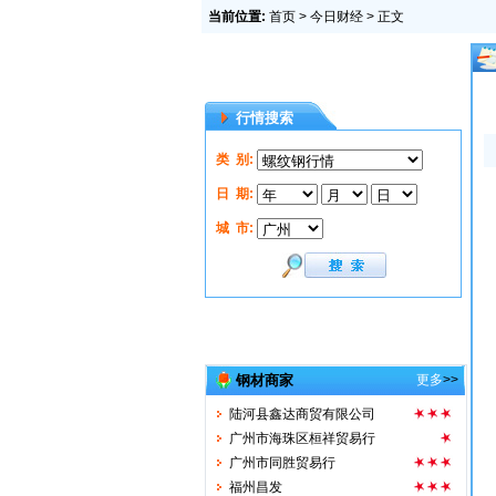
当前位置:
首页
>
今日财经
> 正文
招商热线 13048060888
广州市弘金贸易有限公司
行情搜索
广州市宏峰贸易有限公司
类 别:
广州中粤钢铁有限公司
汕头市凯运达贸易有限公
日 期:
广东广惠洋实业有限公司
城 市:
广州市泰湖贸易公司
韶关市曲江华盛钢铁实业
广州市钜钢贸易有限公司
粤盛兴钢铁实业有限公司
广东德盛业钢材销售有限
深圳市福丰隆股份有限公
钢材商家
更多
>>
佛山市博众钢铁贸易有限
陆河县鑫达商贸有限公司
广州市海珠区桓祥贸易行
广州市同胜贸易行
福州昌发