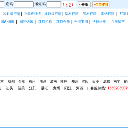
密码:
验证码:
|
冷轧板行情
|
中厚板行情
|
涂镀板行情
|
型材行情
|
管材行情
|
带钢行情
|
厂家
|
国内钢讯
|
国际钢讯
|
项目招标
|
项目合作
|
合同案例
|
法律法规
|
在线留言
南京
杭州
合肥
福州
南昌
济南
桂林
郑州
沈阳
长沙
成都
南宁
柳
山
汕头
韶关
江门
湛江
惠州
阳江
河源
客服热线:
1339263907
|