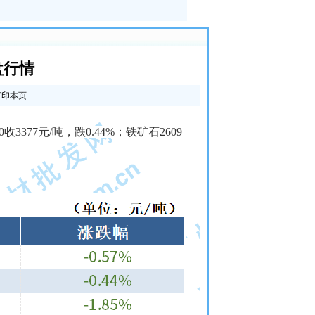
盘行情
打印本页
10收3377元/吨，跌0.44%；铁矿石
2609