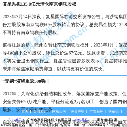
复星系拟135.8亿元清仓南京钢联股权
2023年3月14日深夜，复星国际在港交所发布公告，与沙钢
份控股股东南京钢联60%股权转让的协议，总交易金额为135
不再持有南京钢联任何股权。
值得注意的是，除此次转让南京钢联股权外，2023年1月，复
等4家旗下公司股权，转让总价达67亿元。这意味着，完成南
系将完全退出钢铁行业。复星管理层曾多次表示，复星持续推
未来将聚焦家庭消费赛道，以获得更有价值的成长。
“无钢”济钢重返500强！
2017年，为深化供给侧结构性改革、落实国家去产能政策、促
安全关停650万吨产能、平稳分流近2万名职工，创造了国内
最多、安置期最短的纪录。
首页
|
公司简介
|
网站合同
|
免责声明
|
广告服务
|
联系我们
主办单位：
广州市享裕网络科技有限公司
合作单位：
广州市钢材联盟
自2017年钢铁主业关停后，济钢便开始持续探索城市钢厂如
149号科拓孵化器二楼
广州钢材批发网
备案号：
粤ICP备12009564号-5
增值电信业务