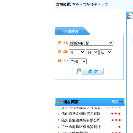
当前位置:
首页
>
市场预测
> 正文
行情搜索
招商热线 13048060888
广州市弘金贸易有限公司
类 别:
广州市宏峰贸易有限公司
广州中粤钢铁有限公司
日 期:
汕头市凯运达贸易有限公
城 市:
广东广惠洋实业有限公司
广州市泰湖贸易公司
韶关市曲江华盛钢铁实业
广州市钜钢贸易有限公司
粤盛兴钢铁实业有限公司
广东德盛业钢材销售有限
钢材商家
更多
>>
深圳市福丰隆股份有限公
佛山市博众钢铁贸易有限
陆河县鑫达商贸有限公司
广州市海珠区桓祥贸易行
广州市同胜贸易行