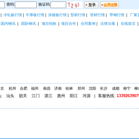
密码:
验证码:
|
冷轧板行情
|
中厚板行情
|
涂镀板行情
|
型材行情
|
管材行情
|
带钢行情
|
厂家
|
国内钢讯
|
国际钢讯
|
项目招标
|
项目合作
|
合同案例
|
法律法规
|
在线留言
南京
杭州
合肥
福州
南昌
济南
桂林
郑州
沈阳
长沙
成都
南宁
柳
山
汕头
韶关
江门
湛江
惠州
阳江
河源
客服热线:
1339263907
|