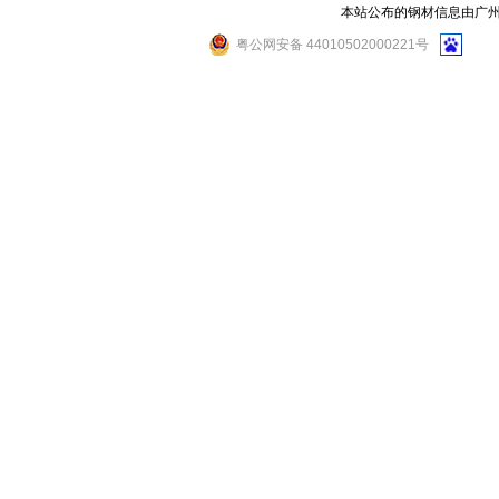
海南博翔实业公司
本站公布的钢材信息由广
沈阳都豪商贸有限公司
粤公网安备 44010502000221号
韶关市新伟金属工贸有限
鲜进(广州保税区)贸易有
佛山市南海乐居商贸储运
广州市金丰业建材公司
佛山市高明坚明钢铁厂有
海南环亚物资有限公司
广州市鑫顺建材商行
广州市黄埔区恒旺建材经
舞钢市世纪嘉祥物资有限
中山悦鸿钢铁
佛山市顺德区晋和钢材贸
深圳市达辉商贸有限公司
海南省三亚市钢材有限公
广州市九星建材发展有限
粤深钢
金恒泰建材有限公司
深圳市祥丰钢材有限公司
广东华捷钢管实业有限公
广州市筑力贸易有限公司