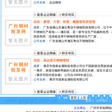
公司名称：
志达钢管
供应：圆管、方管、矩管、椭圆管和异型管
摘要：
广东省佛山市澜石粤信不锈钢型材有限公司，位于
不锈钢生产基地——澜石镇，是一家专业生产机械构造用、
筑装饰用、流体输送用不锈钢焊接管的生产厂家，...
公司名称：
广东省佛山市澜石粤信不锈钢型材...
供应：高品质不锈钢管材
摘要：
肇庆市德泰金属制造有限公司位于国家级优秀旅游
—肇庆，座落在幽静秀丽的七星岩风景区东侧，迎宾大道12
（肇庆学院对面东侧） 公司自1998年成立以...
公司名称：
肇庆市德泰金属制造有限公司
38
1/4
首页
上页
1
2
3
4
首页
|
公司简介
主办单位：
广州市享裕网络