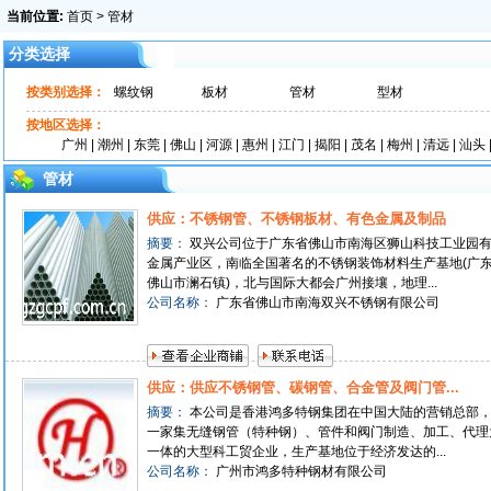
当前位置:
首页
> 管材
分类选择
按类别选择：
螺纹钢
板材
管材
型材
按地区选择：
广州
|
潮州
|
东莞
|
佛山
|
河源
|
惠州
|
江门
|
揭阳
|
茂名
|
梅州
|
清远
|
汕头
管材
供应：不锈钢管、不锈钢板材、有色金属及制品
摘要：
双兴公司位于广东省佛山市南海区狮山科技工业园
金属产业区，南临全国著名的不锈钢装饰材料生产基地(广
佛山市澜石镇)，北与国际大都会广州接壤，地理...
公司名称：
广东省佛山市南海双兴不锈钢有限公司
供应：供应不锈钢管、碳钢管、合金管及阀门管...
摘要：
本公司是香港鸿多特钢集团在中国大陆的营销总部
一家集无缝钢管（特种钢）、管件和阀门制造、加工、代理
一体的大型科工贸企业，生产基地位于经济发达的...
公司名称：
广州市鸿多特种钢材有限公司