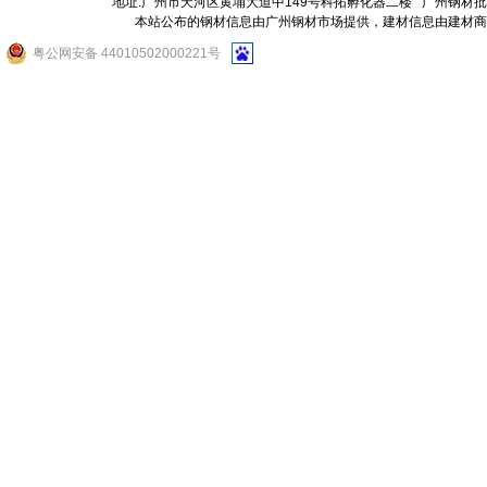
地址:广州市天河区黄埔大道中149号科拓孵化器二楼
广州钢材批
本站公布的钢材信息由广州钢材市场提供，建材信息由建材商
粤公网安备 44010502000221号