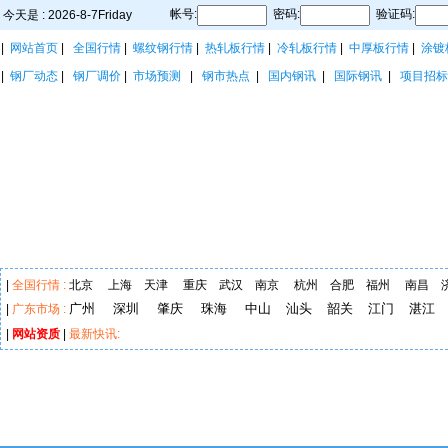
帐号:
密码:
验证码:
今天是 : 2026-8-7Friday
|
网站首页
|
全国行情
|
螺纹钢行情
|
热轧板行情
|
冷轧板行情
|
中厚板行情
|
涂镀
|
钢厂动态
|
钢厂调价
|
市场预测
|
钢市热点
|
国内钢讯
|
国际钢讯
|
项目招标
|
全国行情 :
北京
上海
天津
重庆
武汉
南京
杭州
合肥
福州
南昌
广州
深圳
肇庆
珠海
中山
汕头
韶关
江门
湛江
|
广东市场 :
|
网站资质
|
最新快讯: