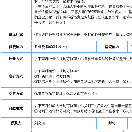
材，带钢为优势。辐射中南各省。
在今后的日子，宏峰人将不断拓展服务范围，提高服务水平，
司始终坚持“诚信为本、互惠共赢”的经营理念，与许多大、中
的企业形象，我们将不断拓宽服务范围，提高服务水平，追求
手共进，共创辉煌！
供应厂家
①普通国标钢材和国家免检钢厂钢材的各种规格均可供应；②
供货能力
月供货 5000吨以上；
垫资能力
计量方式
以下两种计量方式均可协商：①螺纹钢点条理论计算和盘园过
以下两种定价方式均可协商：
定价方式
①口头报价，双方协商；
②以信息价为基准底价，加送货到工地的差价（含运费、吊机
交货方式
①送货到施工现场；②需方也可自提货；
以下三种付款方式均可协商：①货到工地7天内付清当批全部
付款要求
②货到工地付部分货款，余款月结；③按施工单位要求，双方
联系人
刘义清
邮箱